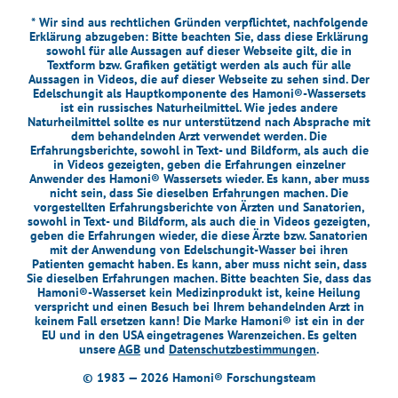
* Wir sind aus rechtlichen Gründen verpflichtet, nachfolgende
Erklärung abzugeben: Bitte beachten Sie, dass diese Erklärung
sowohl für alle Aussagen auf dieser Webseite gilt, die in
Textform bzw. Grafiken getätigt werden als auch für alle
Aussagen in Videos, die auf dieser Webseite zu sehen sind. Der
Edelschungit als Hauptkomponente des Hamoni®-Wassersets
ist ein russisches Naturheilmittel. Wie jedes andere
Naturheilmittel sollte es nur unterstützend nach Absprache mit
dem behandelnden Arzt verwendet werden. Die
Erfahrungsberichte, sowohl in Text- und Bildform, als auch die
in Videos gezeigten, geben die Erfahrungen einzelner
Anwender des Hamoni® Wassersets wieder. Es kann, aber muss
nicht sein, dass Sie dieselben Erfahrungen machen. Die
vorgestellten Erfahrungsberichte von Ärzten und Sanatorien,
sowohl in Text- und Bildform, als auch die in Videos gezeigten,
geben die Erfahrungen wieder, die diese Ärzte bzw. Sanatorien
mit der Anwendung von Edelschungit-Wasser bei ihren
Patienten gemacht haben. Es kann, aber muss nicht sein, dass
Sie dieselben Erfahrungen machen. Bitte beachten Sie, dass das
Hamoni®-Wasserset kein Medizinprodukt ist, keine Heilung
verspricht und einen Besuch bei Ihrem behandelnden Arzt in
keinem Fall ersetzen kann! Die Marke Hamoni® ist ein in der
EU und in den USA eingetragenes Warenzeichen. Es gelten
unsere
AGB
und
Datenschutzbestimmungen
.
© 1983 — 2026 Hamoni® Forschungsteam