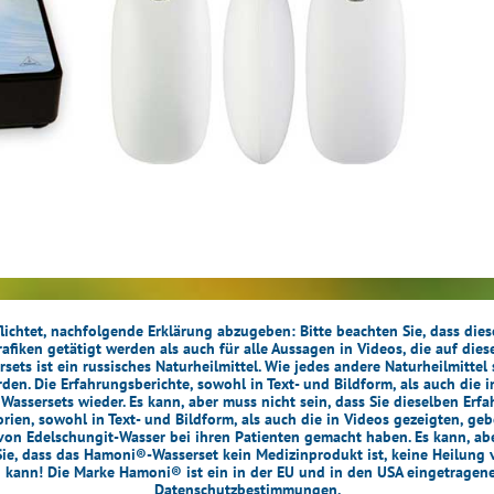
lichtet, nachfolgende Erklärung abzugeben: Bitte beachten Sie, dass die
Grafiken getätigt werden als auch für alle Aussagen in Videos, die auf die
s ist ein russisches Naturheilmittel. Wie jedes andere Naturheilmittel 
n. Die Erfahrungsberichte, sowohl in Text- und Bildform, als auch die 
ssersets wieder. Es kann, aber muss nicht sein, dass Sie dieselben Erf
ien, sowohl in Text- und Bildform, als auch die in Videos gezeigten, geb
on Edelschungit-Wasser bei ihren Patienten gemacht haben. Es kann, aber
ie, dass das Hamoni®-Wasserset kein Medizinprodukt ist, keine Heilung 
n kann! Die Marke Hamoni® ist ein in der EU und in den USA eingetragen
Datenschutzbestimmungen
.