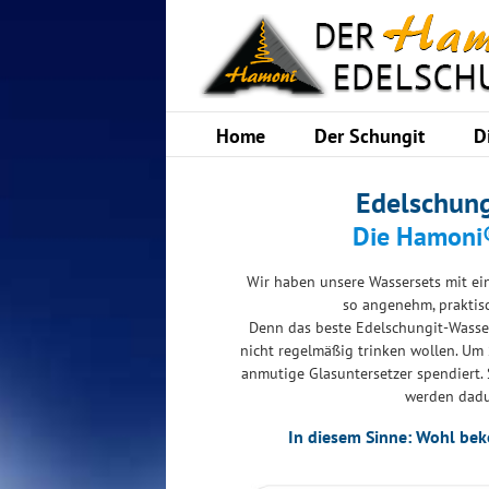
Skip
to
content
Home
Der Schungit
D
Edelschun
Die Hamoni®
Wir haben unsere Wassersets mit ein
so angenehm, praktis
Denn das beste Edelschungit-Wasser
nicht regelmäßig trinken wollen. Um
anmutige Glasuntersetzer spendiert. S
werden dadu
In diesem Sinne: Wohl be