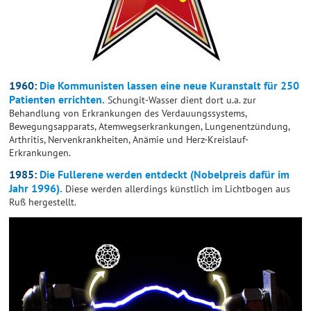
1960:
Die Kommunisten lassen eine neue Kuranstalt für 250
Patienten errichten.
Schungit-Wasser dient dort u.a. zur
Behandlung von Erkrankungen des Verdauungssystems,
Bewegungsapparats, Atemwegserkrankungen, Lungenentzündung,
Arthritis, Nervenkrankheiten, Anämie und Herz-Kreislauf-
Erkrankungen.
1985:
Die Fullerene werden entdeckt (Nobelpreis dafür im
Jahr 1996).
Diese werden allerdings künstlich im Lichtbogen aus
Ruß hergestellt.