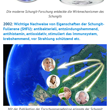
Die moderne Schungit-Forschung entdeckte die Wirkmechanismen des
Schungits
2002:
Wichtige Nachweise von Eigenschaften der Schungit-
Fullerene (SHFU): antibakteriell, entzündungshemmend,
antihistamin, antioxidativ, stimuliert das Immunsystem,
krebshemmend, vor Strahlung schützend etc.
Mit der Publikation der Forschungsergebnisse erlangte der Schungit