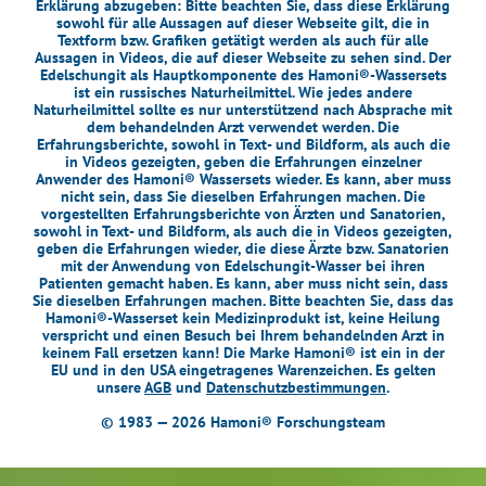
Erklärung abzugeben: Bitte beachten Sie, dass diese Erklärung
sowohl für alle Aussagen auf dieser Webseite gilt, die in
Textform bzw. Grafiken getätigt werden als auch für alle
Aussagen in Videos, die auf dieser Webseite zu sehen sind. Der
Edelschungit als Hauptkomponente des Hamoni®-Wassersets
ist ein russisches Naturheilmittel. Wie jedes andere
Naturheilmittel sollte es nur unterstützend nach Absprache mit
dem behandelnden Arzt verwendet werden. Die
Erfahrungsberichte, sowohl in Text- und Bildform, als auch die
in Videos gezeigten, geben die Erfahrungen einzelner
Anwender des Hamoni® Wassersets wieder. Es kann, aber muss
nicht sein, dass Sie dieselben Erfahrungen machen. Die
vorgestellten Erfahrungsberichte von Ärzten und Sanatorien,
sowohl in Text- und Bildform, als auch die in Videos gezeigten,
geben die Erfahrungen wieder, die diese Ärzte bzw. Sanatorien
mit der Anwendung von Edelschungit-Wasser bei ihren
Patienten gemacht haben. Es kann, aber muss nicht sein, dass
Sie dieselben Erfahrungen machen. Bitte beachten Sie, dass das
Hamoni®-Wasserset kein Medizinprodukt ist, keine Heilung
verspricht und einen Besuch bei Ihrem behandelnden Arzt in
keinem Fall ersetzen kann! Die Marke Hamoni® ist ein in der
EU und in den USA eingetragenes Warenzeichen. Es gelten
unsere
AGB
und
Datenschutzbestimmungen
.
© 1983 — 2026 Hamoni® Forschungsteam