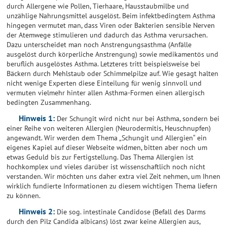
durch Allergene wie Pollen, Tierhaare, Hausstaubmilbe und
unzählige Nahrungsmittel ausgelöst. Beim infektbedingtem Asthma
hingegen vermutet man, dass Viren oder Bakterien sensible Nerven
der Atemwege stimulieren und dadurch das Asthma verursachen.
Dazu unterscheidet man noch Anstrengungsasthma (Anfälle
ausgelöst durch körperliche Anstrengung) sowie medikamentös und
beruflich ausgelöstes Asthma. Letzteres tritt beispielsweise bei
Bäckern durch Mehlstaub oder Schimmelpilze auf. Wie gesagt halten
nicht wenige Experten diese Einteilung für wenig sinnvoll und
vermuten vielmehr hinter allen Asthma-Formen einen allergisch
bedingten Zusammenhang.
Hinweis 1:
Der Schungit wird nicht nur bei Asthma, sondern bei
einer Reihe von weiteren Allergien (Neurodermitis, Heuschnupfen)
angewandt. Wir werden dem Thema „Schungit und Allergien“ ein
eigenes Kapiel auf dieser Webseite widmen, bitten aber noch um
etwas Geduld bis zur Fertigstellung. Das Thema Allergien ist
hochkomplex und vieles darüber ist wissenschaftlich noch nicht
verstanden. Wir möchten uns daher extra viel Zeit nehmen, um Ihnen
wirklich fundierte Informationen zu diesem wichtigen Thema liefern
zu können.
Hinweis 2:
Die sog. intestinale Candidose (Befall des Darms
durch den Pilz Candida albicans) löst zwar keine Allergien aus,