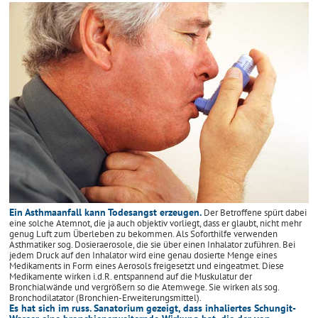
Ein Asthmaanfall kann Todesangst erzeugen.
Der Betroffene spürt dabei
eine solche Atemnot, die ja auch objektiv vorliegt, dass er glaubt, nicht mehr
genug Luft zum Überleben zu bekommen. Als Soforthilfe verwenden
Asthmatiker sog. Dosieraerosole, die sie über einen Inhalator zuführen. Bei
jedem Druck auf den Inhalator wird eine genau dosierte Menge eines
Medikaments in Form eines Aerosols freigesetzt und eingeatmet. Diese
Medikamente wirken i.d.R. entspannend auf die Muskulatur der
Bronchialwände und vergrößern so die Atemwege. Sie wirken als sog.
Bronchodilatator (Bronchien-Erweiterungsmittel).
Es hat sich im russ. Sanatorium gezeigt, dass inhaliertes Schungit-