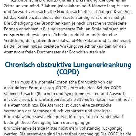
Als chronische Bronchitis gilt eine Erkrankung, die über einen
Zeitraum von mind. 2 Jahren jedes Jahr mind. 3 Monate lang Husten
und Auswurf verursacht. Die Hauptursache dieser häufigen Krankheit
ist das Rauchen, das die Schleimhäute ständig reizt und schädigt.
Die Schädigung der Bronchien kann je nach Ursache verschiedene
Formen annehmen, z.B. eine vermehrte Zahl an Schleimdrüsen mit
entsprechend gesteigerter Schleimproduktion und/oder eine
Verdickung der glatten Bronchialwand-Muskulatur und Schleimhaut.
Beide Formen haben dieselbe Wirkung: sie schränken den für den
Atemstrom freien Durchmesser der Bronchien stark ein.
Chronisch obstruktive Lungenerkrankung
(COPD)
Man muss die „normale“ chronische Bronchitis von der
obstruktiven Form, der sog. COPD, unterscheiden. Bei der COPD
stimmen Ursache (Rauchen) und Symptome (Husten und Auswurf)
mit der chron. Bronchitis überein, als weiteres Symptom kommt noch
die Atemnot hinzu. Die Atemnot ist durch eine zusätzliche
Verengung der Atemwege durch verhärtete und verdickte
Bronchialwände sowie eine polsterförmig verdickte Schleimhaut
bedingt. Diese Verengung kann durch gängige
bronchienerweiternde Mittel nicht mehr vollständig rückgängig
werden. Die Atemwege sind irreversibel geschädigt. Die COPD ist die