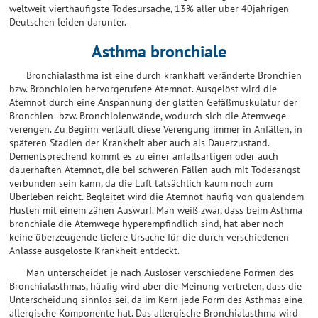
weltweit vierthäufigste Todesursache, 13% aller über 40jährigen
Deutschen leiden darunter.
Asthma bronchiale
Bronchialasthma ist eine durch krankhaft veränderte Bronchien
bzw. Bronchiolen hervorgerufene Atemnot. Ausgelöst wird die
Atemnot durch eine Anspannung der glatten Gefäßmuskulatur der
Bronchien- bzw. Bronchiolenwände, wodurch sich die Atemwege
verengen. Zu Beginn verläuft diese Verengung immer in Anfällen, in
späteren Stadien der Krankheit aber auch als Dauerzustand.
Dementsprechend kommt es zu einer anfallsartigen oder auch
dauerhaften Atemnot, die bei schweren Fällen auch mit Todesangst
verbunden sein kann, da die Luft tatsächlich kaum noch zum
Überleben reicht. Begleitet wird die Atemnot häufig von quälendem
Husten mit einem zähen Auswurf. Man weiß zwar, dass beim Asthma
bronchiale die Atemwege hyperempfindlich sind, hat aber noch
keine überzeugende tiefere Ursache für die durch verschiedenen
Anlässe ausgelöste Krankheit entdeckt.
Man unterscheidet je nach Auslöser verschiedene Formen des
Bronchialasthmas, häufig wird aber die Meinung vertreten, dass die
Unterscheidung sinnlos sei, da im Kern jede Form des Asthmas eine
allergische Komponente hat. Das allergische Bronchialasthma wird