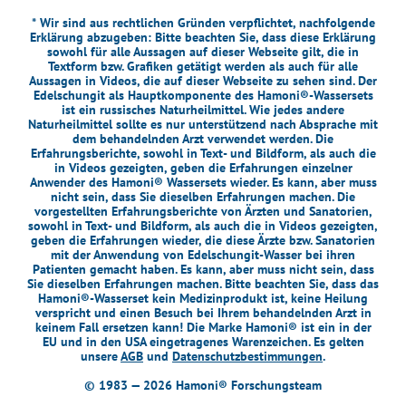
* Wir sind aus rechtlichen Gründen verpflichtet, nachfolgende
Erklärung abzugeben: Bitte beachten Sie, dass diese Erklärung
sowohl für alle Aussagen auf dieser Webseite gilt, die in
Textform bzw. Grafiken getätigt werden als auch für alle
Aussagen in Videos, die auf dieser Webseite zu sehen sind. Der
Edelschungit als Hauptkomponente des Hamoni®-Wassersets
ist ein russisches Naturheilmittel. Wie jedes andere
Naturheilmittel sollte es nur unterstützend nach Absprache mit
dem behandelnden Arzt verwendet werden. Die
Erfahrungsberichte, sowohl in Text- und Bildform, als auch die
in Videos gezeigten, geben die Erfahrungen einzelner
Anwender des Hamoni® Wassersets wieder. Es kann, aber muss
nicht sein, dass Sie dieselben Erfahrungen machen. Die
vorgestellten Erfahrungsberichte von Ärzten und Sanatorien,
sowohl in Text- und Bildform, als auch die in Videos gezeigten,
geben die Erfahrungen wieder, die diese Ärzte bzw. Sanatorien
mit der Anwendung von Edelschungit-Wasser bei ihren
Patienten gemacht haben. Es kann, aber muss nicht sein, dass
Sie dieselben Erfahrungen machen. Bitte beachten Sie, dass das
Hamoni®-Wasserset kein Medizinprodukt ist, keine Heilung
verspricht und einen Besuch bei Ihrem behandelnden Arzt in
keinem Fall ersetzen kann! Die Marke Hamoni® ist ein in der
EU und in den USA eingetragenes Warenzeichen. Es gelten
unsere
AGB
und
Datenschutzbestimmungen
.
© 1983 — 2026 Hamoni® Forschungsteam