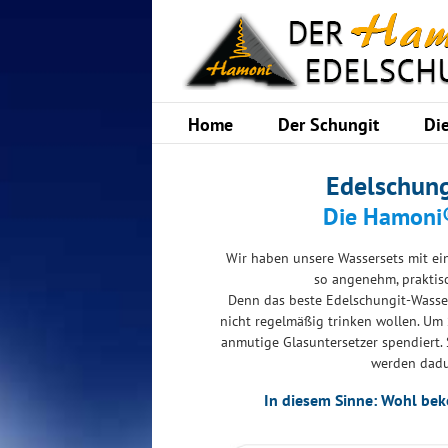
Skip
to
content
Home
Der Schungit
Di
Edelschun
Die Hamoni®
Wir haben unsere Wassersets mit ein
so angenehm, praktis
Denn das beste Edelschungit-Wasser
nicht regelmäßig trinken wollen. Um
anmutige Glasuntersetzer spendiert. S
werden dadu
In diesem Sinne: Wohl be