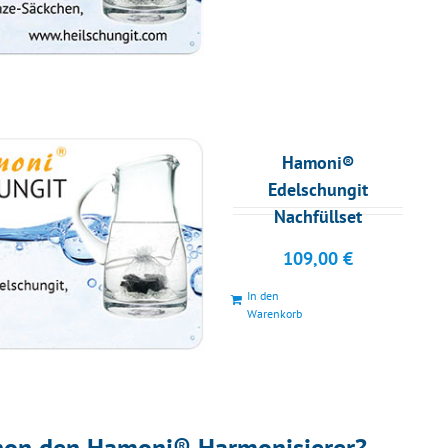
Hamoni®
Edelschungit
Nachfüllset
109,00
€
In den
Warenkorb
hon den Hamoni® Harmonisierer?