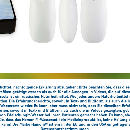
lichtet, nachfolgende Erklärung abzugeben: Bitte beachten Sie, dass die
Grafiken getätigt werden als auch für alle Aussagen in Videos, die auf die
s ist ein russisches Naturheilmittel. Wie jedes andere Naturheilmittel 
n. Die Erfahrungsberichte, sowohl in Text- und Bildform, als auch die 
ssersets wieder. Es kann, aber muss nicht sein, dass Sie dieselben Erf
ien, sowohl in Text- und Bildform, als auch die in Videos gezeigten, geb
on Edelschungit-Wasser bei ihren Patienten gemacht haben. Es kann, aber
ie, dass das Hamoni®-Wasserset kein Medizinprodukt ist, keine Heilung 
n kann! Die Marke Hamoni® ist ein in der EU und in den USA eingetragen
Datenschutzbestimmungen
.