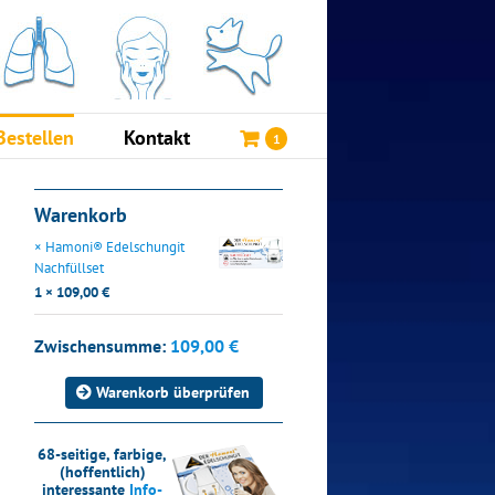
Bestellen
Kontakt
1
Warenkorb
×
Hamoni® Edelschungit
Nachfüllset
1 ×
109,00
€
Zwischensumme:
109,00
€
Warenkorb überprüfen
68-seitige, farbige,
(hoffentlich)
interessante
Info-