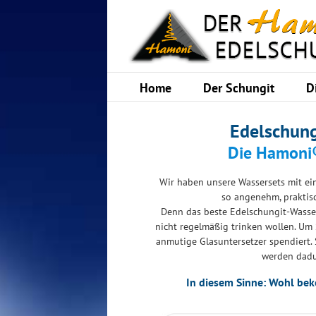
Skip
to
content
Home
Der Schungit
D
Edelschun
Die Hamoni®
Wir haben unsere Wassersets mit ein
so angenehm, praktis
Denn das beste Edelschungit-Wasser
nicht regelmäßig trinken wollen. Um
anmutige Glasuntersetzer spendiert. S
werden dadu
In diesem Sinne: Wohl be