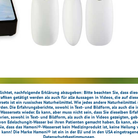
lichtet, nachfolgende Erklärung abzugeben: Bitte beachten Sie, dass die
Grafiken getätigt werden als auch für alle Aussagen in Videos, die auf die
s ist ein russisches Naturheilmittel. Wie jedes andere Naturheilmittel 
n. Die Erfahrungsberichte, sowohl in Text- und Bildform, als auch die 
ssersets wieder. Es kann, aber muss nicht sein, dass Sie dieselben Erf
ien, sowohl in Text- und Bildform, als auch die in Videos gezeigten, geb
on Edelschungit-Wasser bei ihren Patienten gemacht haben. Es kann, aber
ie, dass das Hamoni®-Wasserset kein Medizinprodukt ist, keine Heilung 
n kann! Die Marke Hamoni® ist ein in der EU und in den USA eingetragen
Datenschutzbestimmungen
.